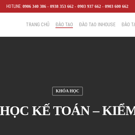
HOTLINE:
0906 340 386 - 0938 353 662 - 0903 937 662 - 0903 600 662
TRANG CHỦ
ĐÀO TẠO
ĐÀO TẠO INHOUSE
ĐÀO T
KHÓA HỌC
HỌC KẾ TOÁN – KIỂ