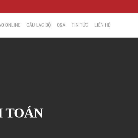
ẠO ONLINE
CÂU LẠC BỘ
Q&A
TIN TỨC
LIÊN HỆ
M TOÁN