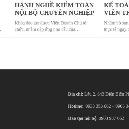
HÀNH NGHỀ KIỂM TOÁN
KẾ TOÁ
NỘI BỘ CHUYÊN NGHIỆP
VIÊN T
Khóa đào tạo được Viện Doanh Chủ tổ
Nhằm bổ sung
…
chức, nhằm đáp ứng nhu cầu của…
thực tế ngay
Địa chỉ:
Lầu 2, 643 Điện Biên P
Hotline
: ‎ 0938 353 662 – 0906 
Đào tạo nội bộ
: 0903 937 662