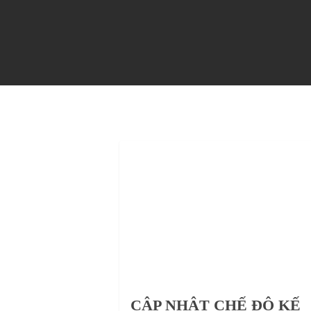
KHÓA HỌC
CẬP NHẬT CHẾ ĐỘ KẾ