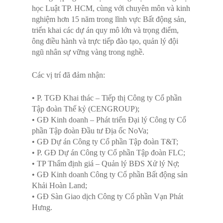
học Luật TP. HCM, cùng với chuyên môn và kinh
nghiệm hơn 15 năm trong lĩnh vực Bất động sản,
triển khai các dự án quy mô lớn và trọng điểm,
ông điều hành và trực tiếp đào tạo, quản lý đội
ngũ nhân sự vững vàng trong nghề.
Các vị trí đã đảm nhận:
• P. TGĐ Khai thác – Tiếp thị Công ty Cổ phần
Tập đoàn Thế kỷ (CENGROUP);
• GĐ Kinh doanh – Phát triển Đại lý Công ty Cổ
phần Tập đoàn Đầu tư Địa ốc NoVa;
• GĐ Dự án Công ty Cổ phần Tập đoàn T&T;
• P. GĐ Dự án Công ty Cổ phần Tập đoàn FLC;
• TP Thẩm định giá – Quản lý BĐS Xử lý Nợ;
• GĐ Kinh doanh Công ty Cổ phần Bất động sản
Khải Hoàn Land;
HOTLINE:
0938 353 662 - 
• GĐ Sàn Giao dịch Công ty Cổ phần Vạn Phát
937 662 - 0903 600 662 - 
Hưng.
340 386