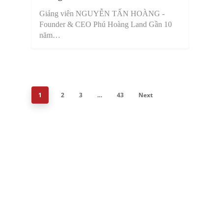
Giảng viên NGUYỄN TẤN HOÀNG -
Founder & CEO Phú Hoàng Land Gần 10
năm…
1
2
3
…
43
Next