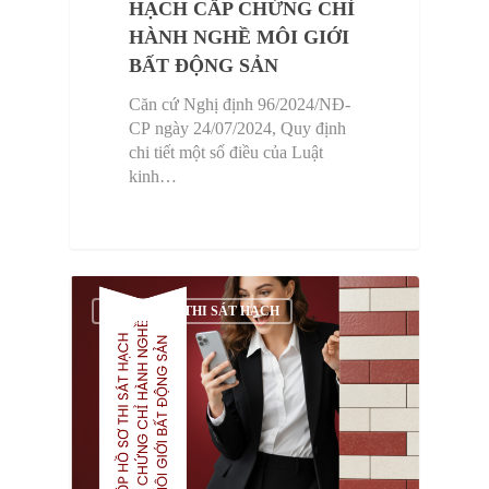
HẠCH CẤP CHỨNG CHỈ
HÀNH NGHỀ MÔI GIỚI
BẤT ĐỘNG SẢN
Căn cứ Nghị định 96/2024/NĐ-
CP ngày 24/07/2024, Quy định
chi tiết một số điều của Luật
kinh…
HOTLINE:
0903 937 662 - 
340 386 - 0903 600 662 - 
THÔNG TIN THI SÁT HẠCH
353 662
Trang chủ
Giới thiệu
Đào tạo
Giảng viên
Kinh doanh Bất động 
Đào tạo Inhouse