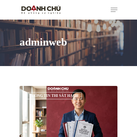
adminweb
THÔNG TIN THI SÁT HẠCH