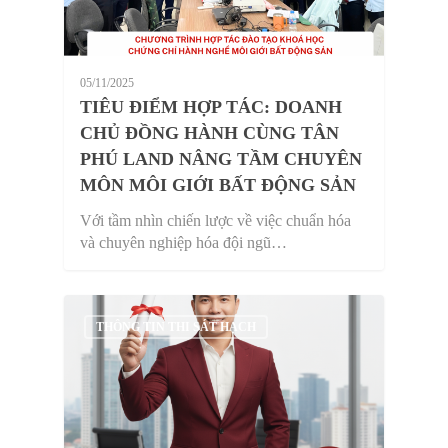
05/11/2025
TIÊU ĐIỂM HỢP TÁC: DOANH
CHỦ ĐỒNG HÀNH CÙNG TÂN
PHÚ LAND NÂNG TẦM CHUYÊN
MÔN MÔI GIỚI BẤT ĐỘNG SẢN
Với tầm nhìn chiến lược về việc chuẩn hóa
và chuyên nghiệp hóa đội ngũ…
THÔNG TIN THI SÁT HẠCH