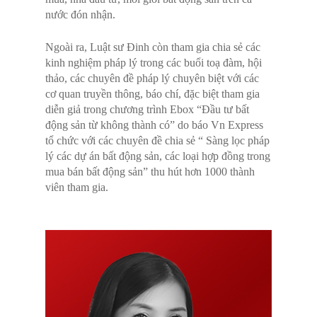
nước đón nhận.
HOTLINE:
0903 937 662 - 
353 662 - 0903 600 662 - 
Ngoài ra, Luật sư Đinh còn tham gia chia sẻ các
340 386
kinh nghiệm pháp lý trong các buổi toạ đàm, hội
thảo, các chuyên đề pháp lý chuyên biệt với các
cơ quan truyền thông, báo chí, đặc biệt tham gia
Trang chủ
diễn giả trong chương trình Ebox “Đầu tư bất
động sản từ không thành có” do báo Vn Express
Giới thiệu
Đào tạo
tổ chức với các chuyên đề chia sẻ “ Sàng lọc pháp
lý các dự án bất động sản, các loại hợp đồng trong
Giảng viên
Kinh doanh Bất động 
Đào tạo Inhouse
mua bán bất động sản” thu hút hơn 1000 thành
Đối tác / Inhouse
viên tham gia.
Quản lý vận hành Chu
Đào tạo Online
Tòa nhà
Dịch vụ phòng đào tạ
Câu lạc bộ
Quản trị doanh nghiệ
Hoạt động cộng đồng
IIC
Q&A
Kế toán – Kiểm toán
Hồ sơ năng lực
DREC
Lịch khai giảng
[Q&A] Hỏi đáp Bất độ
Tin tức
BMC
[Q&A] Hỏi đáp Quản lý
Tin tức
Liên hệ