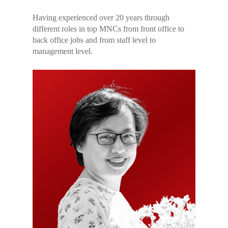
Having experienced over 20 years through
different roles in top MNCs from front office to
back office jobs and from staff level to
management level.
HOTLINE:
0938 353 662 - 
600 662 - 0903 937 662 - 
340 386
Trang chủ
Giới thiệu
Đào tạo
Giảng viên
Kinh doanh Bất động 
Đào tạo Inhouse
Đối tác / Inhouse
Quản lý vận hành Chu
Đào tạo Online
Tòa nhà
Dịch vụ phòng đào tạ